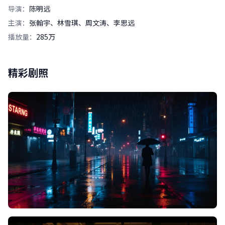
导演：
陈明远
主演：
张翰宇、林雪琪、周文涛、李思远
播放量：
285万
精彩剧照